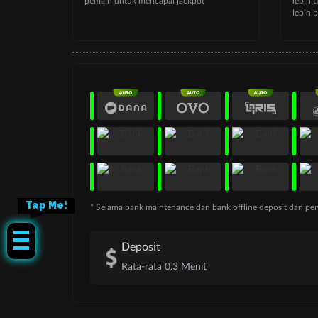
pemain untuk mencapai jackpot
lebih 
lebih 
Tap Me!
* Selama bank maintenance dan bank offline deposit dan pen
Deposit
Rata-rata 0.3 Menit