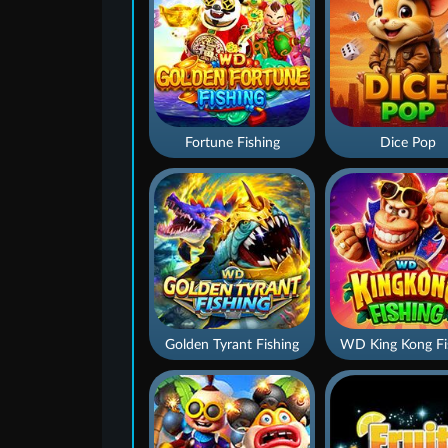
Fortune Fishing
Dice Pop
Golden Tyrant Fishing