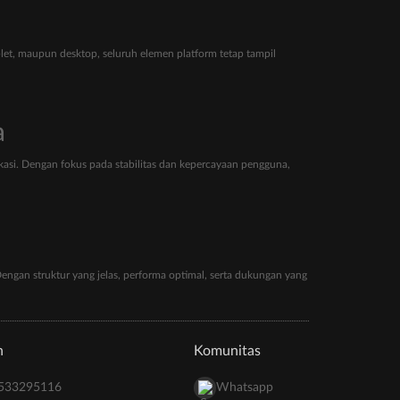
et, maupun desktop, seluruh elemen platform tetap tampil
a
asi. Dengan fokus pada stabilitas dan kepercayaan pengguna,
 Dengan struktur yang jelas, performa optimal, serta dukungan yang
n
Komunitas
533295116
Whatsapp