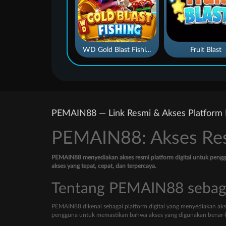
WD Gold Blast Fishing
Fruit Blast
PEMAIN88 — Link Resmi & Akses Platform Dig
PEMAIN88: Akses Resmi
PEMAIN88 menyediakan akses resmi platform digital untuk pengg
akses yang tepat, cepat, dan terpercaya.
Tentang PEMAIN88 sebagai
PEMAIN88 dikenal sebagai platform digital yang menyediakan akses
pengguna untuk memastikan bahwa akses yang digunakan benar-be