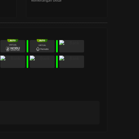
kemenangan besar