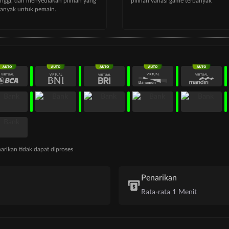
tinggi, dan menyediakan pilihan yang
pilihan variasi game terbanyak
banyak untuk pemain.
arikan tidak dapat diproses
Penarikan
Rata-rata 1 Menit