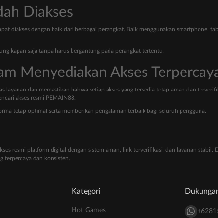
dah Diakses
at diakses dengan baik dari berbagai perangkat. Baik menggunakan smartphone, tabl
bung kapan saja tanpa harus bergantung pada perangkat tertentu.
m Menyediakan Akses Terpercay
ayanan dan memastikan bahwa setiap akses yang tersedia tetap aman dan terverifik
encari akses resmi PEMAIN88.
forma tetap optimal serta memberikan pengalaman terbaik bagi seluruh pengguna.
es resmi platform digital dengan sistem aman, link terverifikasi, dan layanan stabil.
 terpercaya dan konsisten.
Kategori
Dukunga
Hot Games
+6281