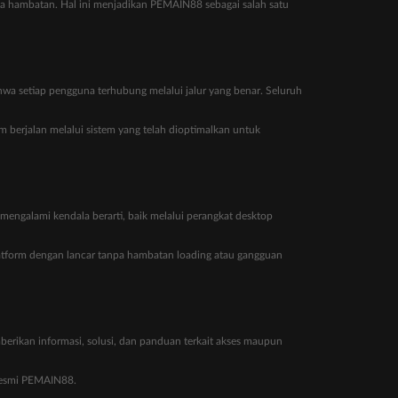
 hambatan. Hal ini menjadikan PEMAIN88 sebagai salah satu
wa setiap pengguna terhubung melalui jalur yang benar. Seluruh
m berjalan melalui sistem yang telah dioptimalkan untuk
ngalami kendala berarti, baik melalui perangkat desktop
latform dengan lancar tanpa hambatan loading atau gangguan
ikan informasi, solusi, dan panduan terkait akses maupun
 resmi PEMAIN88.