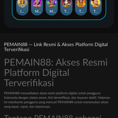
Ice Age Mammoths
Magician
Monster Pop
The Beauties
The Pharaoh
Train Robber
PEMAIN88 — Link Resmi & Akses Platform Digital
Terverifikasi
PEMAIN88: Akses Resmi
Platform Digital
Terverifikasi
PEMAIN88 menyediakan akses resmi platform digital untuk pengguna
Indonesia dengan sistem aman, link terverifikasi, dan layanan stabil. Halaman
ini membantu pengguna yang mencari PEMAIN88 untuk menemukan akses
yang tepat, cepat, dan terpercaya.