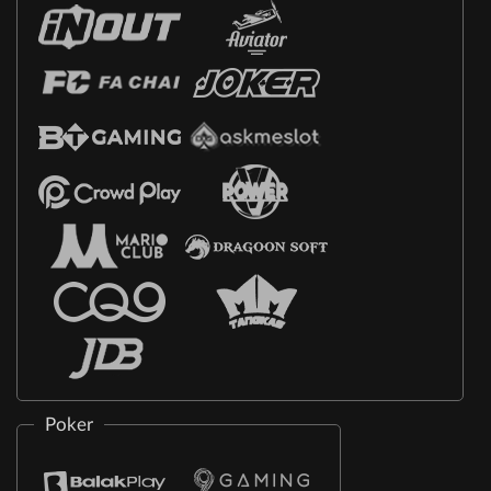
Poker