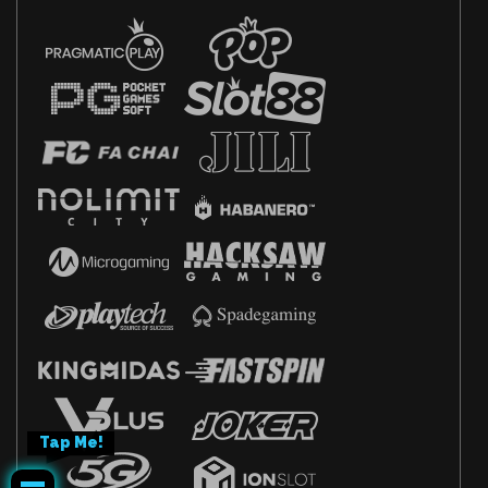
Tap Me!