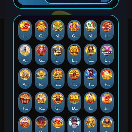
Jalapeno
Golden Maitreya Buddha
MahJong Gold 2
Golden Fuwa
Mahjong Infinity
Jalapeno 2
Arctic King
Golden Wuzetian
Lucky Wheel
Legend of Aztec
Cleopatra
Lucky Wheel Deluxe
Almighty Zeus
Frenzyshot
Emperor Auspicious
Taichi Fortuna
The LIttle Witch
Fortune Cat
Fafafa
Royale Expedition
God Of Fortune
Dragon Tiles
Taichi Boy
Jalapeno Burst