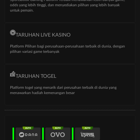
odds yang lebih tinggi, dan menyediakan pilihan yang lebih banyak
untuk pemain.
TARUHAN LIVE KASINO
Platform Pilihan bagi perusahaan-perusahaan terbaik di dunia, dengan
pilihan variasi game terbanyak
TARUHAN TOGEL
Platform togel yang menarik dari perusahan terbaik di dunia yang
menawarkan hadiah kemenangan besar