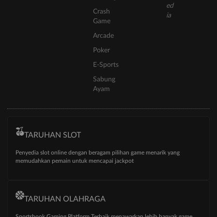
Crash
Game
Arcade
Poker
E-Sports
Sabung
Ayam
TARUHAN SLOT
Penyedia slot online dengan beragam pilihan game menarik yang
memudahkan pemain untuk mencapai jackpot
TARUHAN OLAHRAGA
Sportsbook Gaming Platform Terbaik menawarkan lebih banyak game,