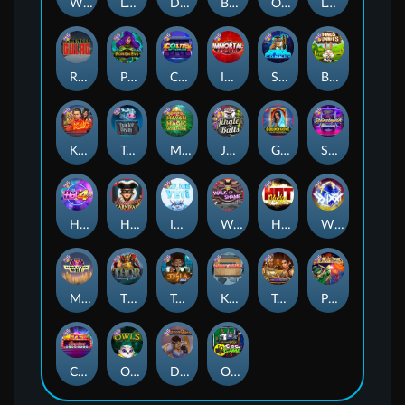
Whacked
Land of the Free
Dragon Tribe
Benji Killed in Vegas
Outsourced: Payday
Legion X
Remember Gulag
Poison Eve
Coins of Fortune
Immortal Fruits
Space Donkey
Bonus Bunnies
Kiss My Chainsaw
Tractor Beam
Mayan Magic Wildfire
Jingle Balls
Golden Genie And The Walking Wilds
Starstruck
Hot 4 Cash
Harlequin Carnival
Ice Ice Yeti
Walk of Shame
Hot Nudge
WiXX
Manhattan Goes Wild
Thor: Hammer Time
Tesla Jolt
Kitchen Drama: Sushi Mania
Tomb of Nefertiti
Pixies vs Pirates
Casino Win Spin
Owls
Dungeon Quest
Outsourced: Slash Game