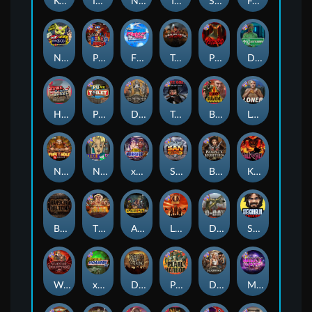
Kenneth Must Die
Infectious 5 xWays
Nexus Blood & Shadow
Tsar Wars
Serial
Folsom Prison
Nexus Outsourced
Punk Rocker 2
Flight Mode
Tombstone Slaughter
Possessed
Disturbed
Home of the Brave
Punk Toilet
Deadwood R.I.P
True Grit Redemption
Blood Diamond
Loner
Nexus Fire In The Hole xBomb
Nine To Five
xWays Hoarder 2
San Quentin xWays
Bounty Hunters xNudge®
Kill Em All
Bangkok Hilton
The Border
Apocalypse Super xNudge
Little Bighorn
D Day
Stockholm Syndrome
Warrior Graveyard xNudge
xWays Hoarder xSplit
Dead Men Walking
Pearl Harbor
Deadwood xNudge
Milky Ways