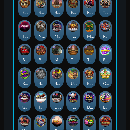
El Pasa Gunfight xNudge
Skate or Die
Buffalo Hunter
Evil Goblins xBomb
Karen Maneater
Tombstone No Mercy
The Rave
Nexus Tombstone RIP
Munchies
The Cage
Monkey's Gold xPays
Punk Rocker
Book Of Shadows
Barbarian Fury
Misery Mining
Tomb of Akhenaten
True kult
Fruits
Brick Snake 2000
Rock Bottom
Roadkill
Ugliest Catch
Bushido Way xNudge
Gaelic Gold
Gluttony
Tombstone
Devil's Crossroad
The Creepy Carnival
DJ Psycho
East Coast Vs West Coast