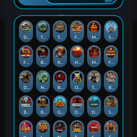
Duck Hunters
The Crypt
Tanked
Fire in the Hole 3
Mental
Seamen
Fire in the Hole 2
Blood & Shadow 2
Road Rage
Highway to Hell
Mental 2
Fire In The Hole xBomb
Dead Canary
Nexus The Crypt
Blood & Shadow
Outsourced
Tombstone RIP
Brute Force: Alien Onslaught
Brute Force
Beheaded
Gator Hunters
Dead, Dead, or Deader
Das xBoot
San Quentin 2: Death Row