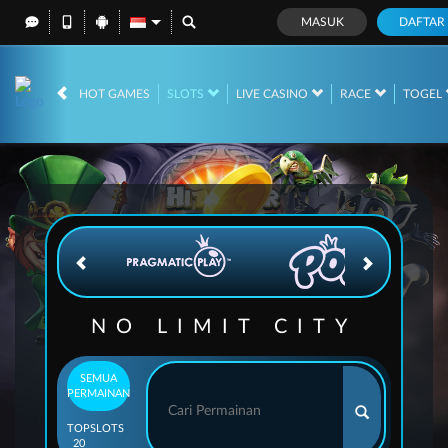
MASUK
DAFTAR
IDR
12,671,241,
HOT GAMES
SLOTS
LIVE CASINO
RACE
TOGEL
NO LIMIT CITY
SEMUA
PERMAINAN
TOP
SLOTS
20