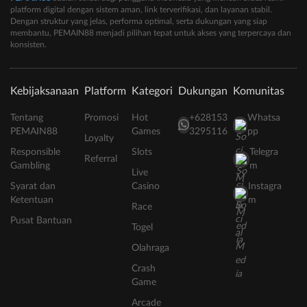
platform digital dengan sistem aman, link terverifikasi, dan layanan stabil.
Dengan struktur yang jelas, performa optimal, serta dukungan yang siap
membantu, PEMAIN88 menjadi pilihan tepat untuk akses yang terpercaya dan
konsisten.
Kebijaksanaan
Platform
Kategori
Dukungan
Komunitas
Tentang
Promosi
Hot
+628153
Whatsa
PEMAIN88
Games
3295116
pp
Loyalty
Responsible
Slots
Telegra
Referral
Gambling
m
Live
Syarat dan
Casino
Instagra
Ketentuan
m
Race
Pusat Bantuan
Togel
Olahraga
Crash
Game
Arcade