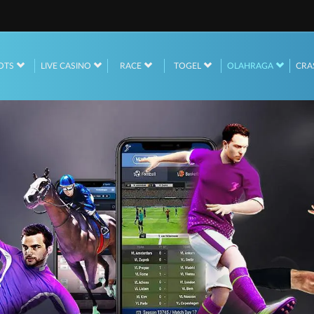
OTS
LIVE CASINO
RACE
TOGEL
OLAHRAGA
CRA