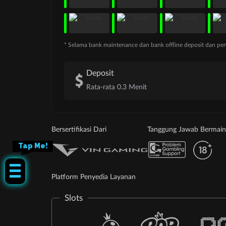
* Selama bank maintenance dan bank offline deposit dan pen
Deposit
Rata-rata 0.3 Menit
Bersertifikasi Dari
Tanggung Jawab Bermain
Tap Me!
Platform Penyedia Layanan
Slots