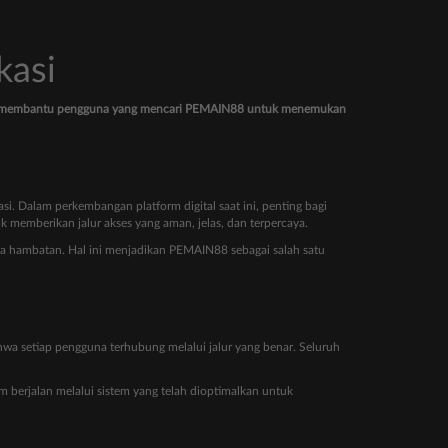
kasi
an ini membantu pengguna yang mencari PEMAIN88 untuk menemukan
i. Dalam perkembangan platform digital saat ini, penting bagi
uk memberikan jalur akses yang aman, jelas, dan terpercaya.
 hambatan. Hal ini menjadikan PEMAIN88 sebagai salah satu
wa setiap pengguna terhubung melalui jalur yang benar. Seluruh
m berjalan melalui sistem yang telah dioptimalkan untuk