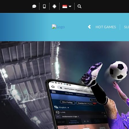
HOT GAMES
SL