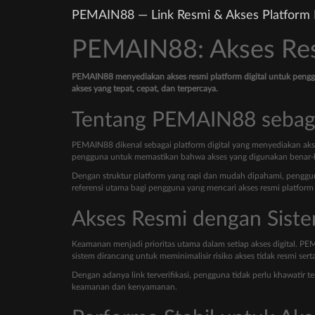
PEMAIN88 — Link Resmi & Akses Platform Dig
PEMAIN88: Akses Resmi
PEMAIN88 menyediakan akses resmi platform digital untuk pengg
akses yang tepat, cepat, dan terpercaya.
Tentang PEMAIN88 sebagai
PEMAIN88 dikenal sebagai platform digital yang menyediakan akses
pengguna untuk memastikan bahwa akses yang digunakan benar-be
Dengan struktur platform yang rapi dan mudah dipahami, pengg
referensi utama bagi pengguna yang mencari akses resmi platform d
Akses Resmi dengan Siste
Keamanan menjadi prioritas utama dalam setiap akses digital. P
sistem dirancang untuk meminimalisir risiko akses tidak resmi ser
Dengan adanya link terverifikasi, pengguna tidak perlu khawatir 
keamanan dan kenyamanan.