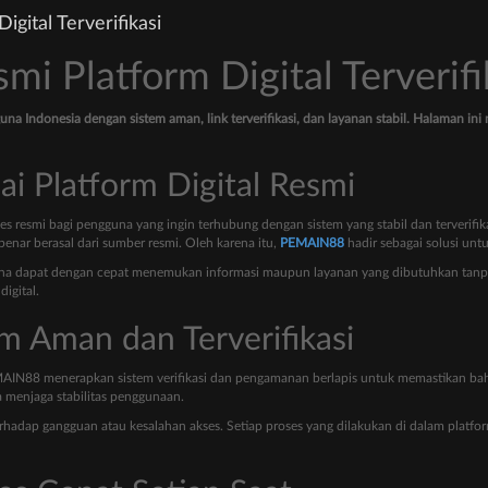
ital Terverifikasi
 Platform Digital Terverifi
una Indonesia dengan sistem aman, link terverifikasi, dan layanan stabil. Halam
 Platform Digital Resmi
 resmi bagi pengguna yang ingin terhubung dengan sistem yang stabil dan terverifikas
nar berasal dari sumber resmi. Oleh karena itu,
PEMAIN88
hadir sebagai solusi unt
una dapat dengan cepat menemukan informasi maupun layanan yang dibutuhkan tanpa
igital.
m Aman dan Terverifikasi
EMAIN88 menerapkan sistem verifikasi dan pengamanan berlapis untuk memastikan bah
ta menjaga stabilitas penggunaan.
terhadap gangguan atau kesalahan akses. Setiap proses yang dilakukan di dalam platfor